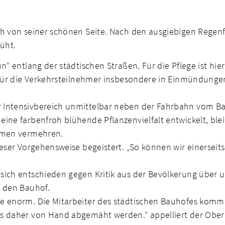
ch von seiner schönen Seite. Nach den ausgiebigen Regen
üht.
n“ entlang der städtischen Straßen. Für die Pflege ist hie
 für die Verkehrsteilnehmer insbesondere in Einmündungen
 Intensivbereich unmittelbar neben der Fahrbahn vom Bau
ine farbenfroh blühende Pflanzenvielfalt entwickelt, ble
Samen vermehren.
eser Vorgehensweise begeistert. „So können wir einerseits
 sich entschieden gegen Kritik aus der Bevölkerung übe
h den Bauhof.
ge enorm. Die Mitarbeiter des städtischen Bauhofes komm
ss daher von Hand abgemäht werden.“ appelliert der Ober