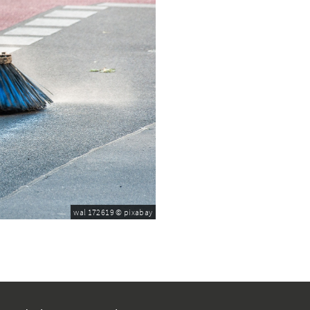
wal 172619 © pixabay