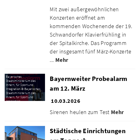
Mit zwei außergewöhnlichen
Konzerten eröffnet am
kommenden Wochenende der 19.
Schwandorfer Klavierfrühling in
der Spitalkirche. Das Programm
der insgesamt fünf März-Konzerte
...
Mehr
Bayernweiter Probealarm
Bayerisches
Staatsministerium des
Innern, für Sport und
am 12. März
Integration © Bayerisches
Staatsministerium des
Innern, für Sport und
10.03.2026
Integration
Sirenen heulen zum Test
Mehr
Städtische Einrichtungen