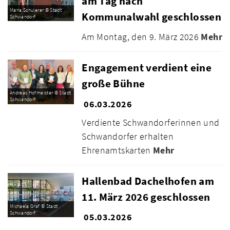
am Tag nach
Maria Schuierer © Stadt
Kommunalwahl geschlossen
Schwandorf
Am Montag, den 9. März 2026
Mehr
Engagement verdient eine
große Bühne
Andreas Hofmeister © Stadt
Schwandorf
06.03.2026
Verdiente Schwandorferinnen und
Schwandorfer erhalten
Ehrenamtskarten
Mehr
Hallenbad Dachelhofen am
11. März 2026 geschlossen
Michaela Graf © Stadt
Schwandorf
05.03.2026