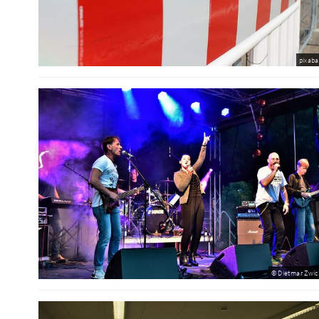
pixaba
© Dietmar Zwic