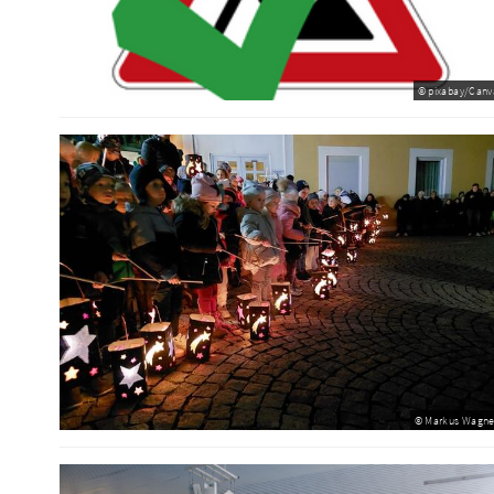
© pixabay/Canv
© Markus Wagne