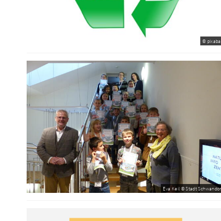
© pixaba
Eva Keil © Stadt Schwandor