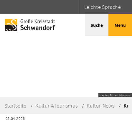
Leichte Sprache
Suche
Menu
Snapshot © Stadt Schwandorf
Startseite
Kultur &Tourismus
Kultur-News
Kul
01.04.2026