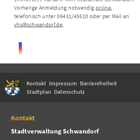
Vorherige Anmeldung notwendig
online
,
telefonisch unter 09431/45510 oder per Mail an
vhs@schwandorf.de
.
Kontakt
Impressum
Barrierefreiheit
Stadtplan
Datenschutz
Kontakt
Stadtverwaltung Schwandorf