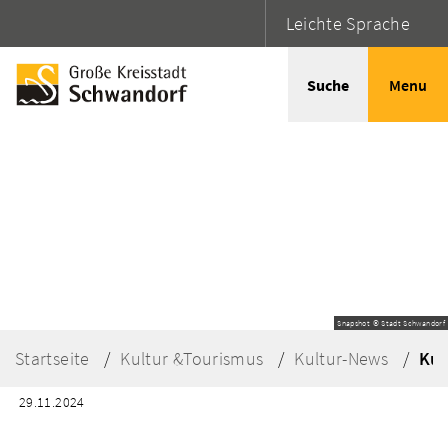
Leichte Sprache
Suche
Menu
Snapshot © Stadt Schwandorf
Startseite
Kultur &Tourismus
Kultur-News
Kul
29.11.2024