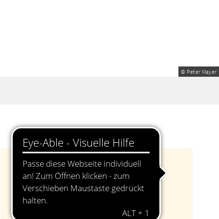
© Peter Mayer
Veranstalter
Tourismusbüro
Kirchengasse 1
92421 Schwandorf