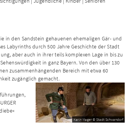
ichtigungen |
Jugendliche |
Kinder |
Senioren
 die in den Sandstein gehauenen ehemaligen Gär- und
ieses Labyrinths durch 500 Jahre Geschichte der Stadt
ng, aber auch in ihrer teils komplexen Lage in bis zu
e Sehenswürdigkeit in ganz Bayern. Von den über 130
 einen zusammenhängenden Bereich mit etwa 60
hkeit zugänglich gemacht.
sführungen,
SBURGER
rdiebe«
Karin Mager © Stadt Schwandorf