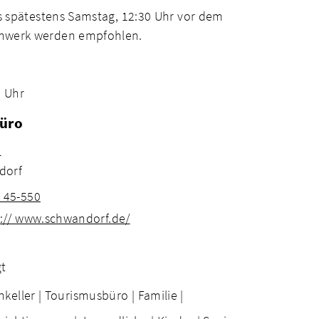
is spätestens Samstag, 12:30 Uhr vor dem
uhwerk werden empfohlen.
0 Uhr
üro
1
dorf
1 45-550
s:// www.schwandorf.de/
gt
nkeller |
Tourismusbüro |
Familie |