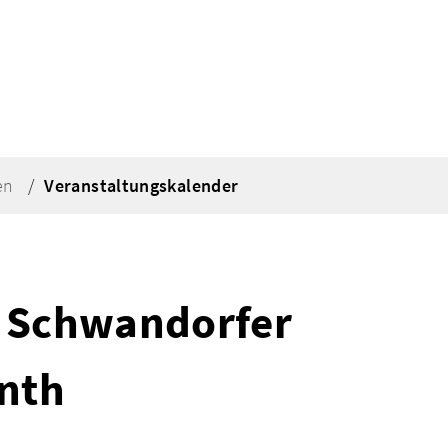
en
Veranstaltungskalender
m Schwandorfer
inth