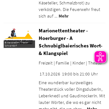
Käseteller, Schmalzbrot) zu
verköstigen. Die Feuerwehr freut
sich auf ...
Mehr
Marionettentheater -
Hoerburger - A
© Marionetten Theater
Schnubiglbaierisches Wort-
Schwandorf
& Klangspiel
Freizeit |
Familie |
Kinder |
Theater
17.10.2026
19:00 bis 21:00 Uhr
Eine wunderbar kurzweiliges
Theaterstück voller Dingsduberln,
Leberknedl und Gaudinockerln. Mit
lauter Wörter, die wo es gar nicht
mehr gibt, die wo aber ...
Mehr