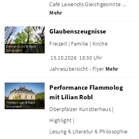
Café Lawendls Gleichgesinnte ...
Mehr
Glaubenszeugnisse
Freizeit |
Familie |
Kirche
Dietmar Zwick © Stadt
Schwandorf
15.10.2026
18:30 Uhr
Jahresübersicht - Flyer
Mehr
Performance Flammolog
mit Lilian Robl
Thomas Kujat © Stadt
Schwandorf
Oberpfälzer Künstlerhaus |
Highlight |
Lesung & Literatur & Philosophie