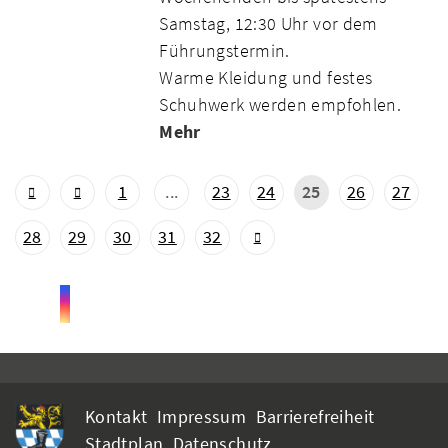
Samstag, 12:30 Uhr vor dem
Führungstermin.
Warme Kleidung und festes
Schuhwerk werden empfohlen.
Mehr
1
...
23
24
25
26
27
28
29
30
31
32
Kontakt
Impressum
Barrierefreiheit
Stadtplan
Datenschutz