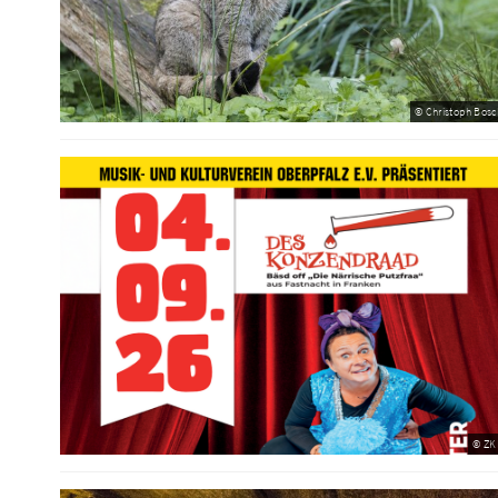
© Christoph Bosc
© ZK