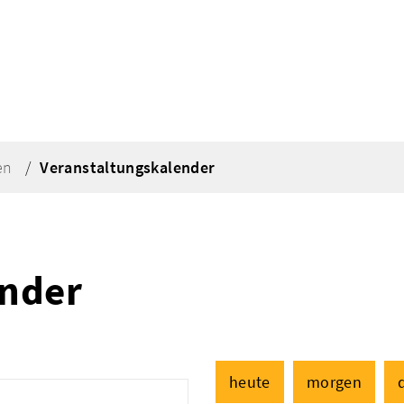
en
Veranstaltungskalender
ender
heute
morgen