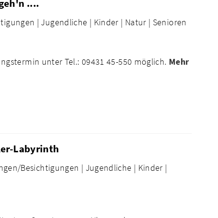
eh'n ....
tigungen |
Jugendliche |
Kinder |
Natur |
Senioren
gstermin unter Tel.: 09431 45-550 möglich.
Mehr
ler-Labyrinth
ngen/Besichtigungen |
Jugendliche |
Kinder |