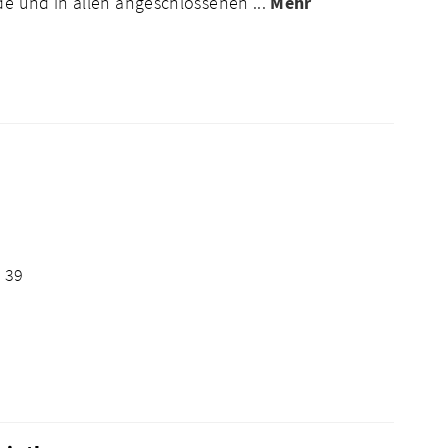
de und in allen angeschlossenen ...
Mehr
 39