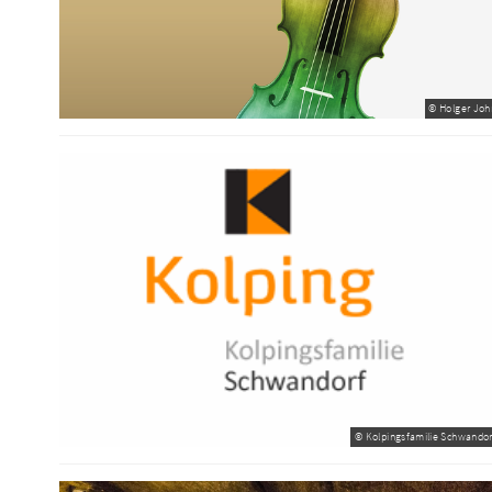
© Holger Joh
© Kolpingsfamilie Schwandor