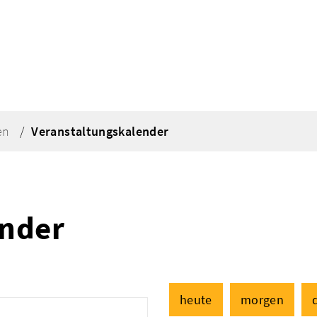
en
Veranstaltungskalender
ender
heute
morgen