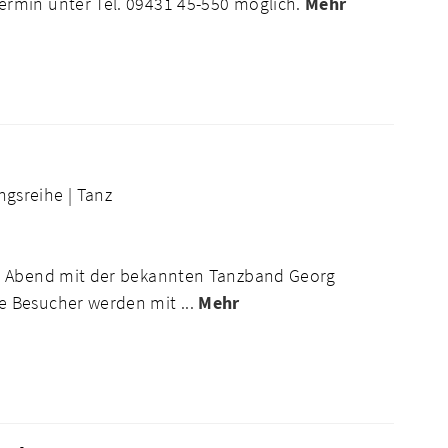
rmin unter Tel. 09431 45-550 möglich.
Mehr
ngsreihe |
Tanz
en Abend mit der bekannten Tanzband Georg
 Besucher werden mit ...
Mehr