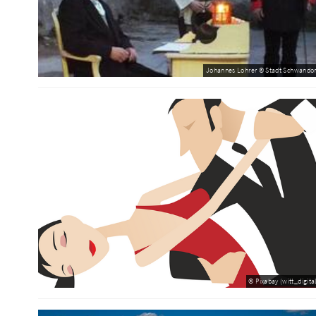
Johannes Lohrer © Stadt Schwandor
© Pixabay (witt_digital