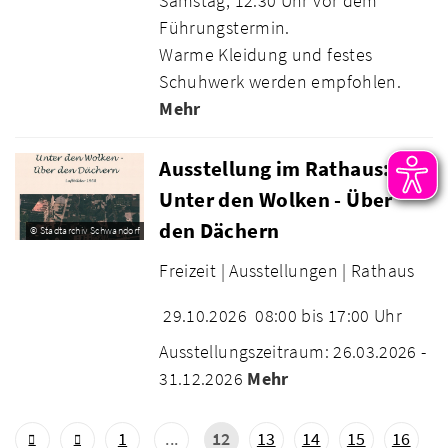
Samstag, 12:30 Uhr vor dem
Führungstermin.
Warme Kleidung und festes
Schuhwerk werden empfohlen.
Mehr
Ausstellung im Rathaus:
Unter den Wolken - Über
den Dächern
© Stadtarchiv Schwandorf
Freizeit |
Ausstellungen |
Rathaus
29.10.2026
08:00 bis 17:00 Uhr
Ausstellungszeitraum: 26.03.2026 -
31.12.2026
Mehr
1
...
12
13
14
15
16