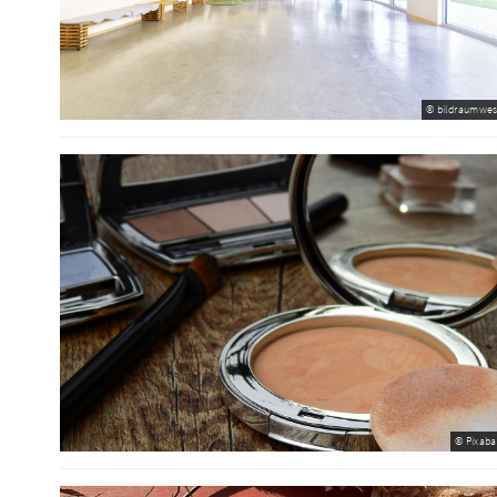
© bildraumwes
© Pixaba