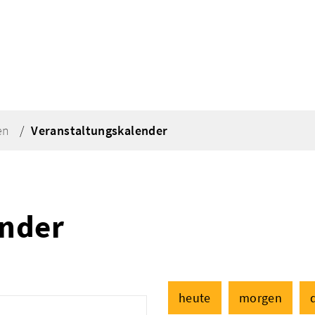
en
Veranstaltungskalender
ender
heute
morgen