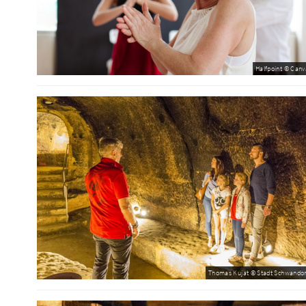
Halfpoint © Canv
Thomas Kujat © Stadt Schwandor