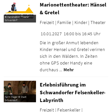
Marionettentheater: Hänsel
& Gretel
© Marionetten Theater
Schwandorf
Freizeit |
Familie |
Kinder |
Theater
10.01.2027
16:00 bis 16:45 Uhr
Die in großer Anmut lebenden
Kinder Hensel und Gretel verirren
sich in den Wäldern. In Zeiten
ohne GPS oder Handy eine
durchaus ...
Mehr
Erlebnisführung im
Schwandorfer Felsenkeller-
Karin Mager © Stadt
Labyrinth
Schwandorf
Freizeit |
Felsenkeller |