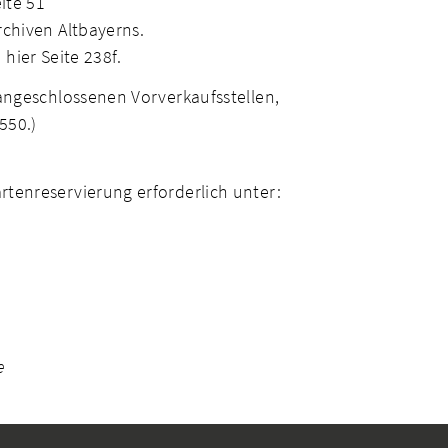
ite 51
chiven Altbayerns.
 hier Seite 238f.
angeschlossenen Vorverkaufsstellen,
550.)
tenreservierung erforderlich unter:
e