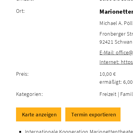
Ort:
Marionette
Michael A. Pö
Fronberger St
92421 Schwan
E-Mail: offic
Internet: htt
Preis:
10,00 €
ermäßigt: 6,00
Kategorien:
Freizeit |
Famil
Karte anzeigen
Termin exportieren
Internationale Kooperation Marionettentheate