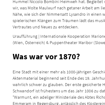
Hummel Niccolo Bombini Heimweh hat. Begleitet 
wir, was Molte Maulwurf nach getaner Arbeit am l
Nähe, wie sich der Nimmersatt Lysandro in einen 
spielerischen Klängen zum Träumen lädt das musik
Vertrautes und Neues zu entdecken.
Uraufführung | Internationale Kooperation Mario
(Wien, Österreich) & Puppentheater Maribor (Slow
Was war vor 1870?
Eine Stadt mit einer mehr als 1000-jährigen Geschi
Aktenmaterial beginnend seit Ende des 19. Jahrhund
wahrlich schwer zu glauben. Der erste gesicherte H
Schwandorf ist frühestens um das Jahr 1006 zu dat
"Warmunt, ein adeliger Ministeriale des Abtes Richo
Emmeram in Regensburg, anlässlich des Klostereint