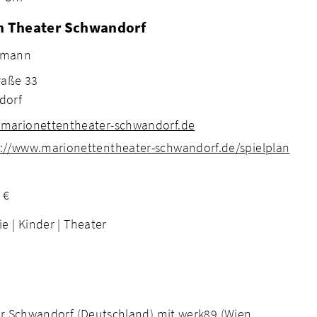
n Theater Schwandorf
llmann
raße 33
dorf
e@marionettentheater-schwandorf.de
ps://www.marionettentheater-schwandorf.de/spielplan
 €
ie |
Kinder |
Theater
r Schwandorf (Deutschland) mit werk89 (Wien,