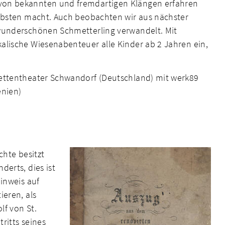
von bekannten und fremdartigen Klängen erfahren
iebsten macht. Auch beobachten wir aus nächster
wunderschönen Schmetterling verwandelt. Mit
alische Wiesenabenteuer alle Kinder ab 2 Jahren ein,
nettentheater Schwandorf (Deutschland) mit werk89
enien)
chte besitzt
erts, dies ist
inweis auf
ieren, als
lf von St.
ritts seines