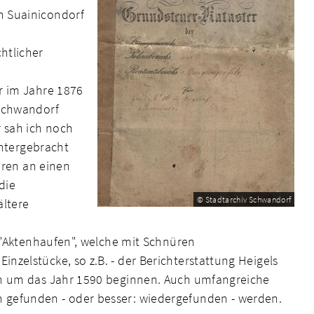
n Suainicondorf
htlicher
r im Jahre 1876
 Schwandorf
 sah ich noch
untergebracht
hren an einen
die
© Stadtarchiv Schwandorf
ältere
n "Aktenhaufen", welche mit Schnüren
zelstücke, so z.B. - der Berichterstattung Heigels
en um das Jahr 1590 beginnen. Auch umfangreiche
gefunden - oder besser: wiedergefunden - werden.