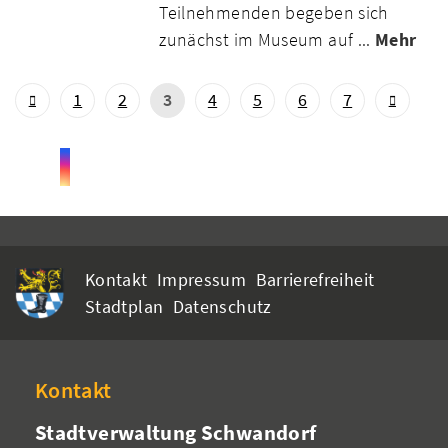
Teilnehmenden begeben sich
zunächst im Museum auf ...
Mehr
1
2
3
4
5
6
7
Kontakt
Impressum
Barrierefreiheit
Stadtplan
Datenschutz
Kontakt
Stadtverwaltung Schwandorf