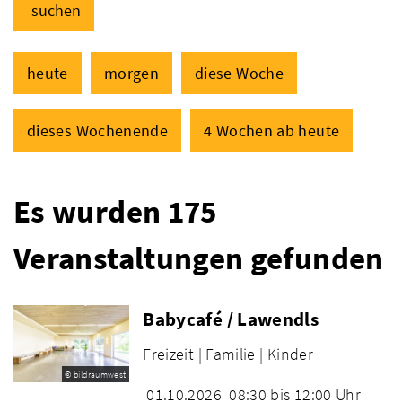
suchen
heute
morgen
diese Woche
dieses Wochenende
4 Wochen ab heute
Es wurden 175
Veranstaltungen gefunden
Babycafé / Lawendls
Freizeit |
Familie |
Kinder
© bildraumwest
01.10.2026
08:30 bis 12:00 Uhr