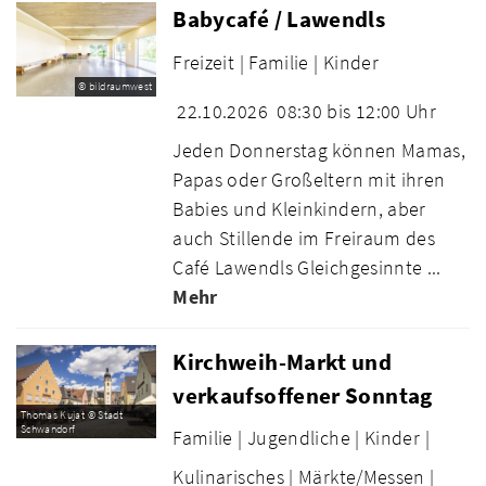
Babycafé / Lawendls
Freizeit |
Familie |
Kinder
© bildraumwest
22.10.2026
08:30 bis 12:00 Uhr
Jeden Donnerstag können Mamas,
Papas oder Großeltern mit ihren
Babies und Kleinkindern, aber
auch Stillende im Freiraum des
Café Lawendls Gleichgesinnte ...
Mehr
Kirchweih-Markt und
verkaufsoffener Sonntag
Thomas Kujat © Stadt
Schwandorf
Familie |
Jugendliche |
Kinder |
Kulinarisches |
Märkte/Messen |