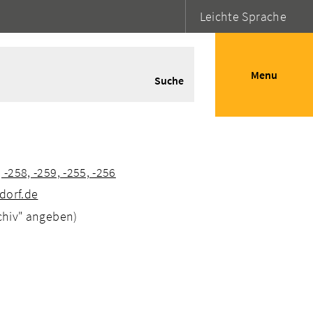
Leichte Sprache
Menu
Suche
 -258, -259, -255, -256
dorf.de
rchiv" angeben)