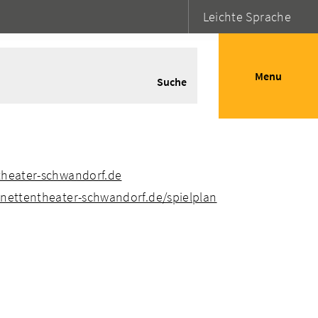
Leichte Sprache
Menu
Suche
theater-schwandorf.de
onettentheater-schwandorf.de/spielplan