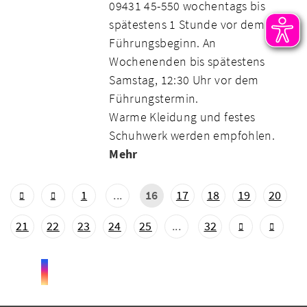
09431 45-550 wochentags bis
spätestens 1 Stunde vor dem
Führungsbeginn. An
Wochenenden bis spätestens
Samstag, 12:30 Uhr vor dem
Führungstermin.
Warme Kleidung und festes
Schuhwerk werden empfohlen.
Mehr
1
...
16
17
18
19
20
21
22
23
24
25
...
32