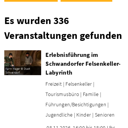
Es wurden 336
Veranstaltungen gefunden
Erlebnisführung im
Schwandorfer Felsenkeller-
Karin Mager © Stadt
Labyrinth
Schwandorf
Freizeit |
Felsenkeller |
Tourismusbüro |
Familie |
Führungen/Besichtigungen |
Jugendliche |
Kinder |
Senioren
08.11.2026
16:00 bis 18:00 Uhr