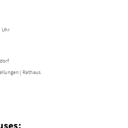
0 Uhr
dorf
ellungen |
Rathaus
uses: