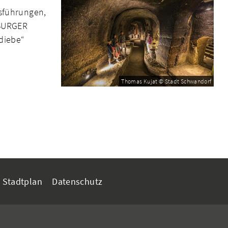
isführungen,
SBURGER
diebe“
Thomas Kujat © Stadt Schwandorf
Stadtplan
Datenschutz