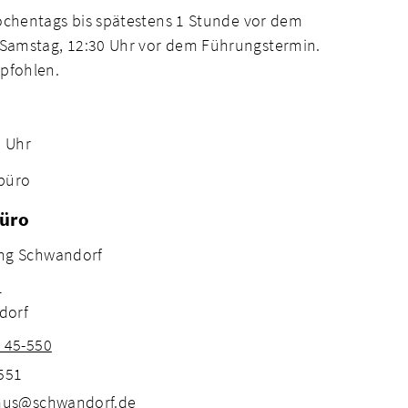
ochentags bis spätestens 1 Stunde vor dem
Samstag, 12:30 Uhr vor dem Führungstermin.
pfohlen.
0 Uhr
büro
üro
ng Schwandorf
1
dorf
1 45-550
-551
smus@schwandorf.de