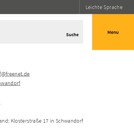
Leichte Sprache
Menu
Suche
rf@freenet.de
chwandorf
3
and: Klosterstraße 17 in Schwandorf