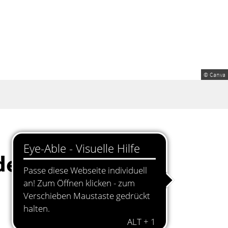
© Canva
ädern