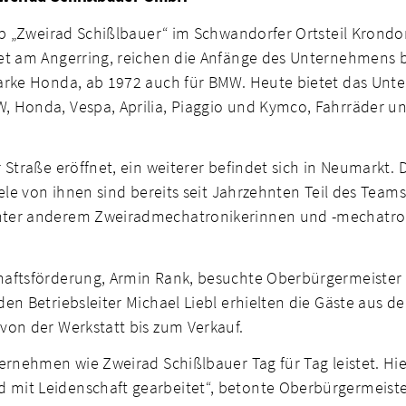
eb „Zweirad Schißlbauer“ im Schwandorfer Ortsteil Krondo
et am Angerring, reichen die Anfänge des Unternehmens bi
arke Honda, ab 1972 auch für BMW. Heute bietet das Unte
 Honda, Vespa, Aprilia, Piaggio und Kymco, Fahrräder u
Straße eröffnet, ein weiterer befindet sich in Neumarkt. 
ele von ihnen sind bereits seit Jahrzehnten Teil des Team
nter anderem Zweiradmechatronikerinnen und -mechatron
aftsförderung, Armin Rank, besuchte Oberbürgermeister A
en Betriebsleiter Michael Liebl erhielten die Gäste aus d
von der Werkstatt bis zum Verkauf.
ernehmen wie Zweirad Schißlbauer Tag für Tag leistet. Hie
it Leidenschaft gearbeitet“, betonte Oberbürgermeister F