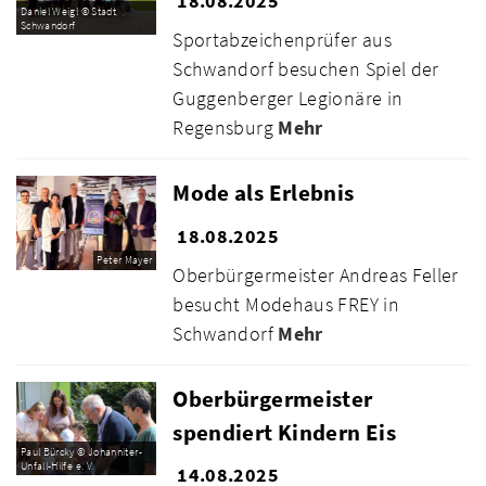
18.08.2025
Daniel Weigl © Stadt
Schwandorf
Sportabzeichenprüfer aus
Schwandorf besuchen Spiel der
Guggenberger Legionäre in
Regensburg
Mehr
Mode als Erlebnis
18.08.2025
Peter Mayer
Oberbürgermeister Andreas Feller
besucht Modehaus FREY in
Schwandorf
Mehr
Oberbürgermeister
spendiert Kindern Eis
Paul Bürcky © Johanniter-
Unfall-Hilfe e. V.
14.08.2025