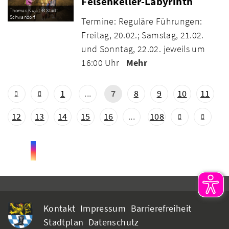
Felsenkeller-Labyrinth
Thomas Kujat © Stadt
Schwandorf
Termine: Reguläre Führungen:
Freitag, 20.02.; Samstag, 21.02.
und Sonntag, 22.02. jeweils um
16:00 Uhr
Mehr
1
...
7
8
9
10
11
12
13
14
15
16
...
108
Kontakt
Impressum
Barrierefreiheit
Stadtplan
Datenschutz