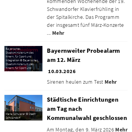
kommenden Wochenende der 19.
Schwandorfer Klavierfrühling in
der Spitalkirche. Das Programm
der insgesamt fünf März-Konzerte
...
Mehr
Bayernweiter Probealarm
Bayerisches
Staatsministerium des
Innern, für Sport und
am 12. März
Integration © Bayerisches
Staatsministerium des
Innern, für Sport und
10.03.2026
Integration
Sirenen heulen zum Test
Mehr
Städtische Einrichtungen
am Tag nach
Maria Schuierer © Stadt
Kommunalwahl geschlossen
Schwandorf
Am Montag, den 9. März 2026
Mehr