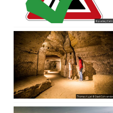
© pixabay/Canv
Thomas Kujat © Stadt Schwandor