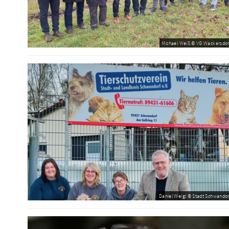
Michael Weiß © VG Wackersdor
Daniel Weigl © Stadt Schwandor