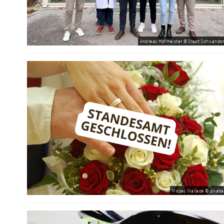
Andreas Hofmeister © Stadt Schwandor
Misses Wallace © pixaba