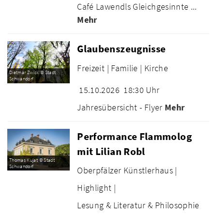
Café Lawendls Gleichgesinnte ...
Mehr
Glaubenszeugnisse
Freizeit |
Familie |
Kirche
Dietmar Zwick © Stadt
Schwandorf
15.10.2026
18:30 Uhr
Jahresübersicht - Flyer
Mehr
Performance Flammolog
mit Lilian Robl
Thomas Kujat © Stadt
Schwandorf
Oberpfälzer Künstlerhaus |
Highlight |
Lesung & Literatur & Philosophie