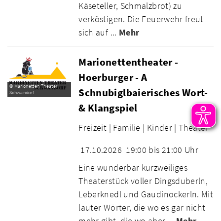
Käseteller, Schmalzbrot) zu
verköstigen. Die Feuerwehr freut
sich auf ...
Mehr
Marionettentheater -
Hoerburger - A
© Marionetten Theater
Schnubiglbaierisches Wort-
Schwandorf
& Klangspiel
Freizeit |
Familie |
Kinder |
Theater
17.10.2026
19:00 bis 21:00 Uhr
Eine wunderbar kurzweiliges
Theaterstück voller Dingsduberln,
Leberknedl und Gaudinockerln. Mit
lauter Wörter, die wo es gar nicht
mehr gibt, die wo aber ...
Mehr