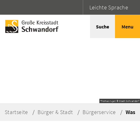
Leichte Sprache
Suche
Menu
Thomas Kujat © Stadt Schwandorf
Startseite
Bürger & Stadt
Bürgerservice
Was e