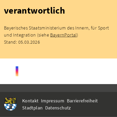
verantwortlich
Bayerisches Staatsministerium des Innern, für Sport
und Integration (siehe
BayernPortal
)
Stand: 05.03.2026
Kontakt
Impressum
Barrierefreiheit
Stadtplan
Datenschutz