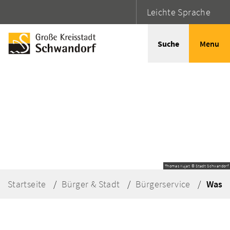
Leichte Sprache
Suche
Menu
Thomas Kujat © Stadt Schwandorf
Startseite
Bürger & Stadt
Bürgerservice
Was e