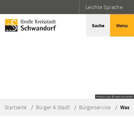
Leichte Sprache
Suche
Menu
Thomas Kujat © Stadt Schwandorf
Startseite
Bürger & Stadt
Bürgerservice
Was e