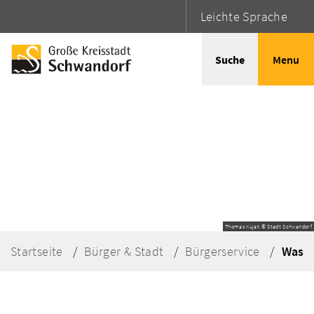
Leichte Sprache
Suche
Menu
Thomas Kujat © Stadt Schwandorf
Startseite
Bürger & Stadt
Bürgerservice
Was e