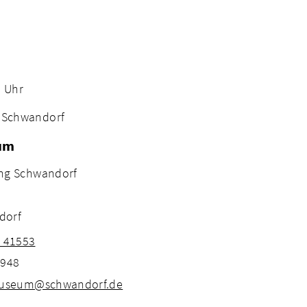
0 Uhr
 Schwandorf
um
ng Schwandorf
dorf
1 41553
0948
tmuseum@schwandorf.de