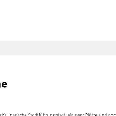
ne
Kulinarische Stadtführung statt, ein paar Plätze sind noch