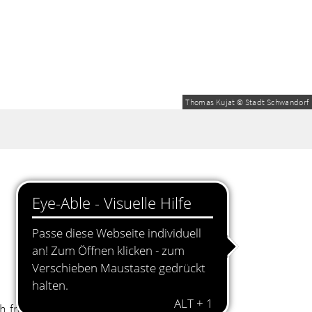
Thomas Kujat © Stadt Schwandorf
 frei.