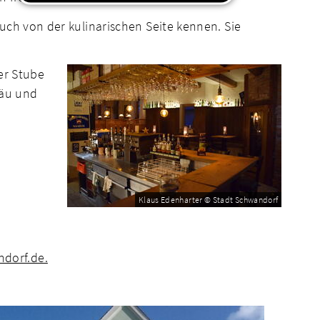
uch von der kulinarischen Seite kennen. Sie
er Stube
räu und
Klaus Edenharter © Stadt Schwandorf
dorf.de.