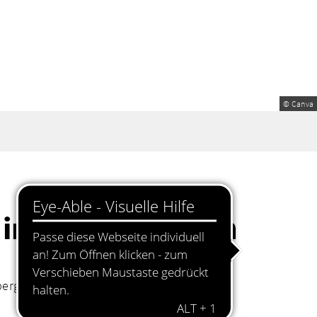
© Canva
 im Geräteturnen
rg, St.-Andreas-Straße 3, an.