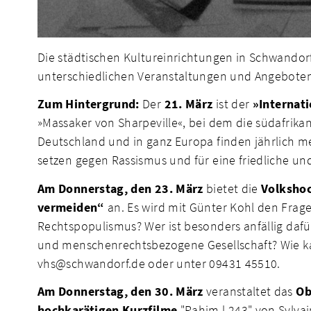
Die städtischen Kultureinrichtungen in Schwandorf
unterschiedlichen Veranstaltungen und Angebote
Zum Hintergrund:
Der
21. März
ist der
»Internati
»Massaker von Sharpeville«, bei dem die südafrikan
Deutschland und in ganz Europa finden jährlich 
setzen gegen Rassismus und für eine friedliche und
Am Donnerstag, den 23. März
bietet die
Volksho
vermeiden“
an. Es wird mit Günter Kohl den Fra
Rechtspopulismus? Wer ist besonders anfällig dafü
und menschenrechtsbezogene Gesellschaft? Wie kan
vhs@schwandorf.de oder unter 09431 45510.
Am Donnerstag, den 30. März
veranstaltet das
Ob
hochkarätigen Kurzfilme
"Rahim l 243" von Sylvai