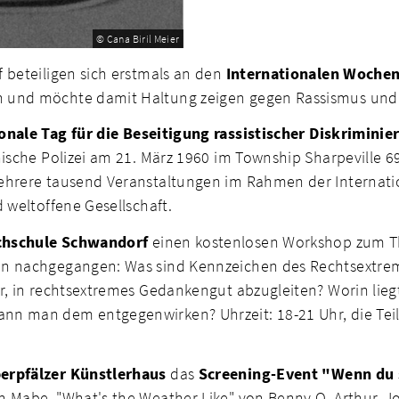
© Cana Biril Meier
 beteiligen sich erstmals an den
Internationalen Wochen
n und möchte damit Haltung zeigen gegen Rassismus und
onale Tag für die Beseitigung rassistischer Diskriminie
ische Polizei am 21. März 1960 im Township Sharpeville 69
mehrere tausend Veranstaltungen im Rahmen der Internati
 weltoffene Gesellschaft.
chschule Schwandorf
einen kostenlosen Workshop zum
gen nachgegangen: Was sind Kennzeichen des Rechtsextre
r, in rechtsextremes Gedankengut abzugleiten? Worin lieg
n man dem entgegenwirken? Uhrzeit: 18-21 Uhr, die Teil
erpfälzer Künstlerhaus
das
Screening-Event
"Wenn du s
n Mabe, "What's the Weather Like" von Benny O. Arthur, J