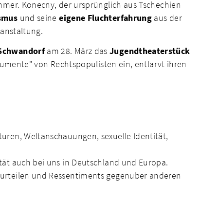
mmer. Konecny, der ursprünglich aus Tschechien
ismus
und seine
eigene Fluchterfahrung
aus der
ranstaltung.
Schwandorf
am 28. März das
Jugendtheaterstück
gumente" von Rechtspopulisten ein, entlarvt ihren
turen, Weltanschauungen, sexuelle Identität,
ität auch bei uns in Deutschland und Europa.
orurteilen und Ressentiments gegenüber anderen