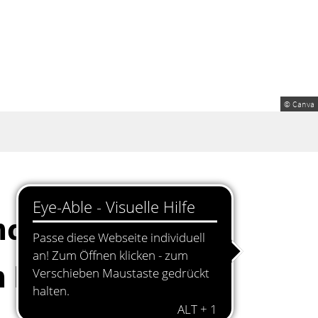
© Canva
dorf beteiligen
en Rassismus vom