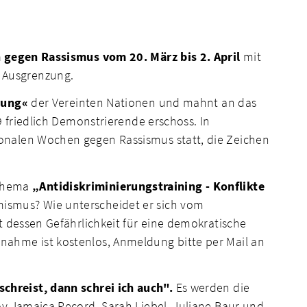
 gegen Rassismus vom 20. März bis 2. April
mit
 Ausgrenzung.
rung«
der Vereinten Nationen und mahnt an das
 friedlich Demonstrierende erschoss. In
onalen Wochen gegen Rassismus statt, die Zeichen
 Thema
„Antidiskriminierungstraining - Konflikte
mismus? Wie unterscheidet er sich vom
t dessen Gefährlichkeit für eine demokratische
nahme ist kostenlos, Anmeldung bitte per Mail an
chreist, dann schrei ich auch".
Es werden die
oy Jamaica Record, Sarah Liebel, Juliane Baur und