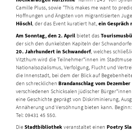
Camille Pluss, sowie "This makes me want to predic
Hoffnungen und Ängsten von migrantisierten Juge
Höschl
, der das Event kuratiert hat,
ein Gespräch 
Am Sonntag, den 2. April
bietet das
Tourismusbü
der sich den dunkelsten Kapiteln der Schwandorfe
20. Jahrhundert in Schwandorf
, welches schließ
Vitzthum wird die Teilnehmer*innen im Stadtmu
Nationalsozialismus, Verfolgung, Flucht und Vert
die Innenstadt, bei dem der Blick auf Begebenheit
den schrecklichen
Brandanschlag vom Dezember 
verschiedenen Schicksalen jüdischer Bürger*innen b
eine Geschichte geprägt von Diskriminierung, Aus
Annäherung und Versöhnung bieten kann. Beginn: 
Tel: 09431 45 550.
Die
Stadtbibliothek
veranstaltet einen
Poetry Sl