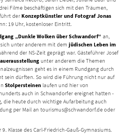
e drei Filme beschäftigen sich mit den Träumen,
führt der
Konzeptkünstler und Fotograf Jonas
n: 19 Uhr, kostenloser Eintritt.
dgang „Dunkle Wolken über Schwandorf“
an,
t sich unter anderem mit dem
jüdischen Leben im
während der NS-Zeit geprägt war. Gästeführer Josef
Dauerausstellung
unter anderem die Themen
ginalzeugnissen geht es in einem Rundgang durch
t sein dürften. So wird die Führung nicht nur auf
an
Stolpersteinen
laufen und hier von
hrhunderts auch in Schwandorfer ereignet hatten -
, die heute durch wichtige Aufarbeitung auch
ldung per Mail an tourismus@schwandorf.de oder
 9. Klasse des Carl-Friedrich-Gauß-Gymnasiums.