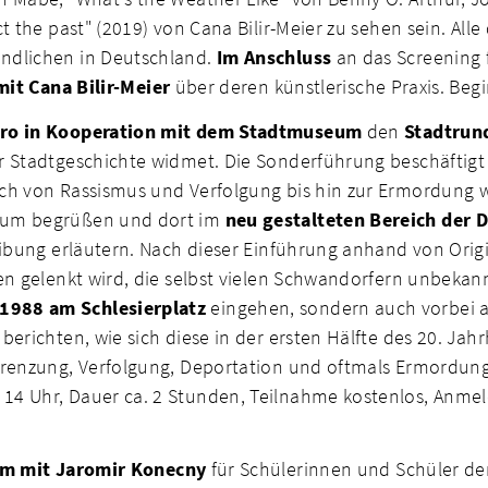
t the past" (2019) von Cana Bilir-Meier zu sehen sein. All
ndlichen in Deutschland.
Im Anschluss
an das Screening 
mit Cana Bilir-Meier
über deren künstlerische Praxis. Begin
ro in Kooperation mit dem Stadtmuseum
den
Stadtrun
r Stadtgeschichte widmet. Die Sonderführung beschäftig
lich von Rassismus und Verfolgung bis hin zur Ermordung 
seum begrüßen und dort im
neu gestalteten Bereich der 
reibung erläutern. Nach dieser Einführung anhand von Ori
en gelenkt wird, die selbst vielen Schwandorfern unbekann
1988 am Schlesierplatz
eingehen, sondern auch vorbei 
erichten, wie sich diese in der ersten Hälfte des 20. Ja
grenzung, Verfolgung, Deportation und oftmals Ermordung
14 Uhr, Dauer ca. 2 Stunden, Teilnahme kostenlos, Anme
am mit Jaromir Konecny
für Schülerinnen und Schüler der