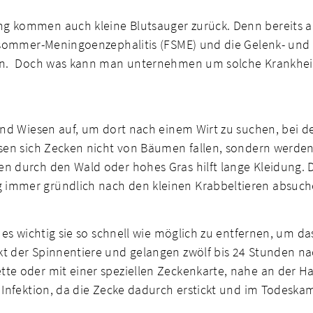
ng kommen auch kleine Blutsauger zurück. Denn bereits
rühsommer-Meningoenzephalitis (FSME) und die Gelenk- un
rden. Doch was kann man unternehmen um solche Krankhei
 und Wiesen auf, um dort nach einem Wirt zu suchen, bei 
ssen sich Zecken nicht von Bäumen fallen, sondern werden
n durch den Wald oder hohes Gras hilft lange Kleidung. 
 immer gründlich nach den kleinen Krabbeltieren absuch
 es wichtig sie so schnell wie möglich zu entfernen, um da
kt der Spinnentiere und gelangen zwölf bis 24 Stunden n
te oder mit einer speziellen Zeckenkarte, nahe an der Hau
r Infektion, da die Zecke dadurch erstickt und im Todesk