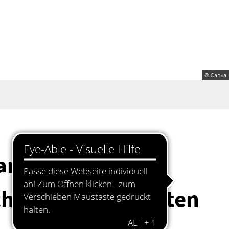
© Canva
andorf:
chützen einen guten