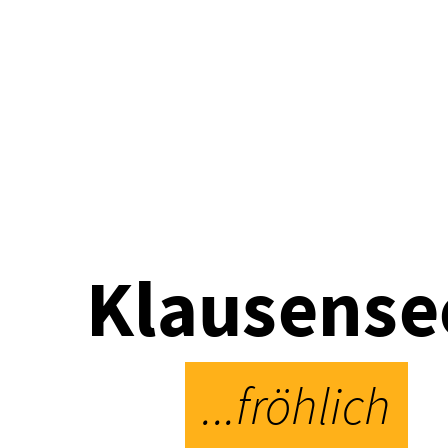
Klausense
...fröhlich