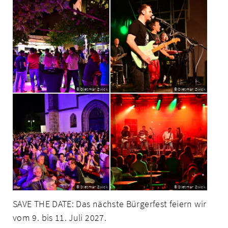
© Dietmar Zwick
© Dietmar Zwick
© Dietmar Zwick
© Dietmar Zwick
SAVE THE DATE: Das nächste Bürgerfest feiern wir
vom 9. bis 11. Juli 2027.