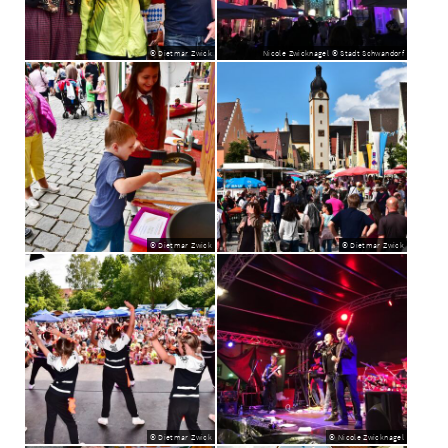
© Dietmar Zwick
Nicole Zwicknagel © Stadt Schwandorf
© Dietmar Zwick
© Dietmar Zwick
© Dietmar Zwick
© Nicole Zwicknagel