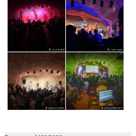
© Julia Rudlof
© Viola Maier
© Sophia Hutzler
© Marcus Rebmann