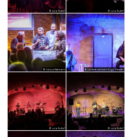
© Julia Rudlof
© Julia Rudlof
© Marcus Rebmann
© Marlene Lehmann Ovigo Theater
© Julia Rudlof
© Julia Rudlof