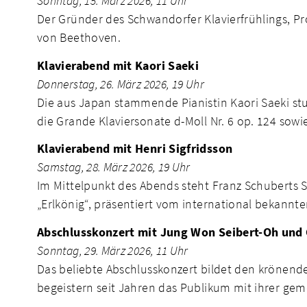
Sonntag, 15. März 2026, 11 Uhr
Der Gründer des Schwandorfer Klavierfrühlings, Pr
von Beethoven.
Klavierabend mit Kaori Saeki
Donnerstag, 26. März 2026, 19 Uhr
Die aus Japan stammende Pianistin Kaori Saeki studi
die Grande Klaviersonate d-Moll Nr. 6 op. 124 sowi
Klavierabend mit Henri Sigfridsson
Samstag, 28. März 2026, 19 Uhr
Im Mittelpunkt des Abends steht Franz Schuberts S
„Erlkönig“, präsentiert vom international bekannte
Abschlusskonzert mit Jung Won Seibert-Oh und C
Sonntag, 29. März 2026, 11 Uhr
Das beliebte Abschlusskonzert bildet den krönenden
begeistern seit Jahren das Publikum mit ihrer ge