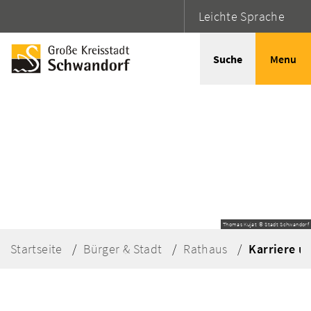
Leichte Sprache
Suche
Menu
Thomas Kujat © Stadt Schwandorf
Startseite
Bürger & Stadt
Rathaus
Karriere u