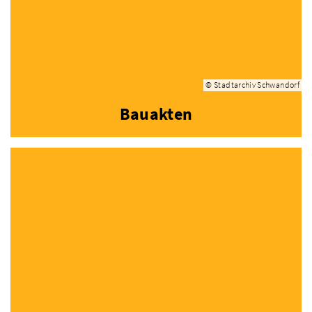
© Stadtarchiv Schwandorf
Bauakten