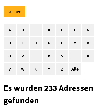
suchen
A
B
C
D
E
F
G
H
I
J
K
L
M
N
O
P
Q
R
S
T
U
V
W
X
Y
Z
Alle
Es wurden 233 Adressen
gefunden