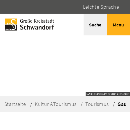
Leichte Sprache
Suche
Menu
Luftbild Nordbayern © Stadt Schwandorf
Startseite
Kultur &Tourismus
Tourismus
Gast