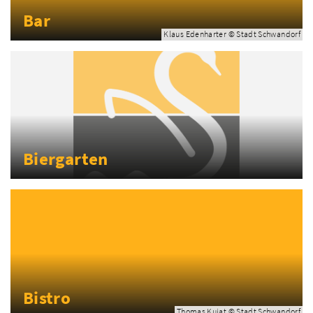
Bar
Klaus Edenharter © Stadt Schwandorf
Biergarten
Bistro
Thomas Kujat © Stadt Schwandorf