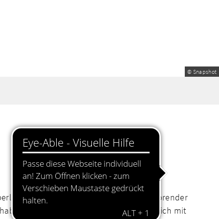
© Snapshot
berlassen werden – wie zum Beispiel ein störender
rhaben in ein Gesamtkonzept passen und sich mit