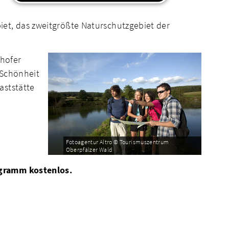
et, das zweitgrößte Naturschutzgebiet der
nhofer
 Schönheit
aststätte
Fotoagentur Altro © Tourismuszentrum
Oberpfälzer Wald
ogramm kostenlos.