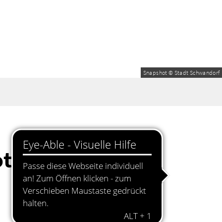
Snapshot © Stadt Schwandorf
ttenhofer