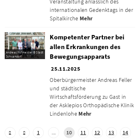
Veranstaltung anlässlich des
internationalen Gedenktags in der
Spitalkirche
Mehr
Kompetenter Partner bei
allen Erkrankungen des
Andreas Hofmeister © Stadt
Bewegungsapparats
Schwandorf
25.11.2025
Oberbürgermeister Andreas Feller
und städtische
Wirtschaftsförderung zu Gast in
der Asklepios Orthopädische Klinik
Lindenlohe
Mehr
1
...
10
11
12
13
14