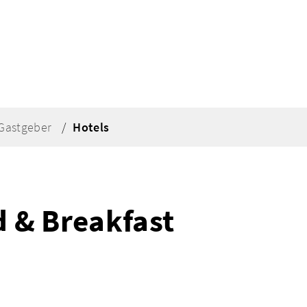
Gastgeber
Hotels
d & Breakfast